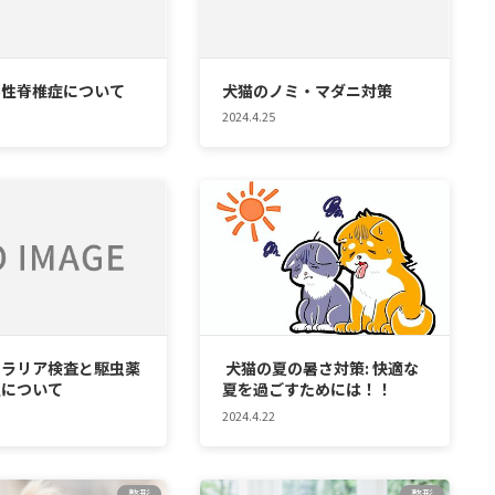
形性脊椎症について
犬猫のノミ・マダニ対策
2024.4.25
ィラリア検査と駆虫薬
犬猫の夏の暑さ対策: 快適な
性について
夏を過ごすためには！！
2024.4.22
整形
整形