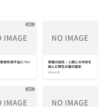
整形
端軟骨形成不全につい
家猫の祖先：人間との共存を
結んだ野生の猫の歴史
2024.4.28
整形