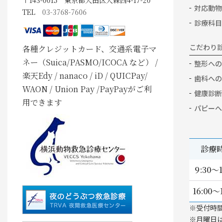
対応動物
TEL
03-3768-7606
診療科目
こだわり
各種クレジットカード、交通系電子マ
ネー（Suica/PASMO/ICOCA など） /
整形への
楽天Edy / nanaco / iD / QUICPay/
歯科への
WAON / Union Pay /PayPayがご利
健康診断
用できます
パピーへ
診療
9:30～1
16:00～
※受付時
※月曜日