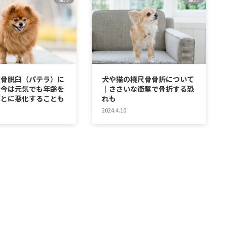
蓋骨脱臼（パテラ）に
犬や猫の橈尺骨骨折について
│今は元気でも年齢を
｜ささいな衝撃で骨折する恐
ごとに悪化することも
れも
2024.4.10