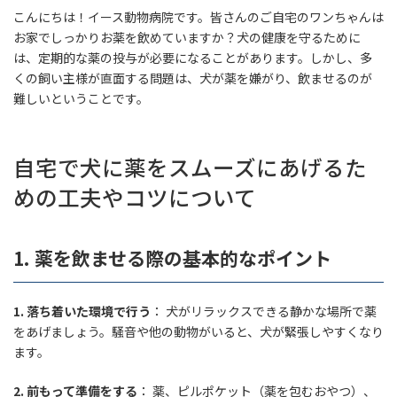
更
こんにちは！イース動物病院です。皆さんのご自宅のワンちゃんは
新
日
お家でしっかりお薬を飲めていますか？犬の健康を守るために
時
は、定期的な薬の投与が必要になることがあります。しかし、多
:
くの飼い主様が直面する問題は、犬が薬を嫌がり、飲ませるのが
難しいということです。
自宅で犬に薬をスムーズにあげるた
めの工夫やコツについて
1.
薬を飲ませる際の基本的なポイント
1.
落ち着いた環境で行う
： 犬がリラックスできる静かな場所で薬
をあげましょう。騒音や他の動物がいると、犬が緊張しやすくなり
ます。
2.
前もって準備をする
： 薬、ピルポケット（薬を包むおやつ）、