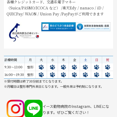
各種クレジットカード、交通系電子マネー
（Suica/PASMO/ICOCA など） /楽天Edy / nanaco / iD /
QUICPay/ WAON / Union Pay /PayPayがご利用できます
診療時間
月
火
水
木
金
土
日
祝
9:30～13:00
整形
16:00～19:30
整形
※受付時間は終了30分前までとなります。
※月曜日は整形専門外来日となります。一般外来は予約制になります。
イース動物病院のInstagram、LINEにな
ります。ぜひご覧ください！