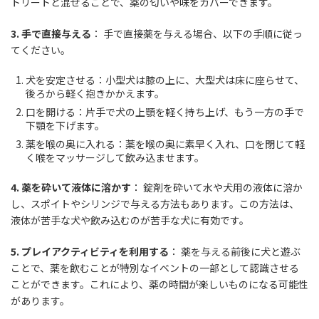
トリートと混ぜることで、薬の匂いや味をカバーできます。
3.
手で直接与える
： 手で直接薬を与える場合、以下の手順に従っ
てください。
犬を安定させる：小型犬は膝の上に、大型犬は床に座らせて、
後ろから軽く抱きかかえます。
口を開ける：片手で犬の上顎を軽く持ち上げ、もう一方の手で
下顎を下げます。
薬を喉の奥に入れる：薬を喉の奥に素早く入れ、口を閉じて軽
く喉をマッサージして飲み込ませます。
4.
薬を砕いて液体に溶かす
： 錠剤を砕いて水や犬用の液体に溶か
し、スポイトやシリンジで与える方法もあります。この方法は、
液体が苦手な犬や飲み込むのが苦手な犬に有効です。
5.
プレイアクティビティを利用する
： 薬を与える前後に犬と遊ぶ
ことで、薬を飲むことが特別なイベントの一部として認識させる
ことができます。これにより、薬の時間が楽しいものになる可能性
があります。