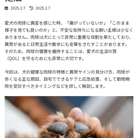
最
2025.2.7
2025.2.7
終
更
愛犬の肉球に異変を感じた時、「痛がっていないか」「このまま
新
日
様子を見ても良いのか」と、不安な気持ちになる飼い主様は少なく
時
ありません。肉球は犬にとって非常に重要な役割を果たしており、
:
異常があると日常生活や散歩にも支障をきたすことがあります。
そのため、肉球の健康を維持することは、愛犬の生活の質
（QOL）を守るためにも非常に大切です。
今回は、犬の健康な肉球の特徴と異常サインの見分け方、肉球が
赤くなる主な原因、自宅でできるケアと応急処置、そして動物病
院を受診すべきタイミングなどを詳しく解説します。