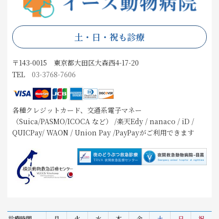
土・日・祝も診療
〒143-0015 東京都大田区大森西4-17-20
TEL
03-3768-7606
各種クレジットカード、交通系電子マネー
（Suica/PASMO/ICOCA など） /楽天Edy / nanaco / iD /
QUICPay/ WAON / Union Pay /PayPayがご利用できます
診療時間
月
火
水
木
金
土
日
祝