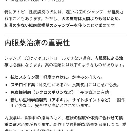
特にアトピー性皮膚炎の犬には、週1〜2回のシャンプーが推奨さ
れることもあります。ただし、
犬の皮膚は人間よりも薄いため、
刺激の少ない獣医師推奨のシャンプーを使うこと
が重要です。
内服薬治療の重要性
シャンプーだけではコントロールできない場合、
内服薬による治
療
も必要になります。薬の種類には以下のようなものがあります。
抗ヒスタミン薬
：軽度の症状に。かゆみを抑える。
ステロイド薬
：即効性があるが、長期使用には注意が必要。
免疫抑制剤（シクロスポリンなど）
：長期管理に有効。
新しい生物学的製剤（アポキル、サイトポイントなど）
：副作
用が少なく、安全性が高いとされています。
内服薬は、獣医師の指導のもと、
症状の程度や体質に合わせて慎
重に選ぶ
必要があります。副作用や長期的な影響を考慮しつつ、愛
犬にとってベストな選択をしましょう。