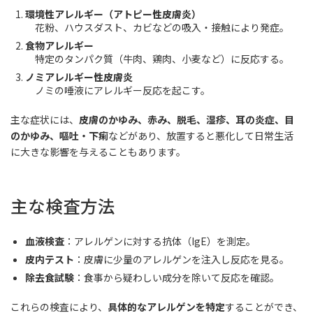
環境性アレルギー（アトピー性皮膚炎）
花粉、ハウスダスト、カビなどの吸入・接触により発症。
食物アレルギー
特定のタンパク質（牛肉、鶏肉、小麦など）に反応する。
ノミアレルギー性皮膚炎
ノミの唾液にアレルギー反応を起こす。
主な症状には、
皮膚のかゆみ、赤み、脱毛、湿疹、耳の炎症、目
のかゆみ、嘔吐・下痢
などがあり、放置すると悪化して日常生活
に大きな影響を与えることもあります。
主な検査方法
血液検査
：アレルゲンに対する抗体（IgE）を測定。
皮内テスト
：皮膚に少量のアレルゲンを注入し反応を見る。
除去食試験
：食事から疑わしい成分を除いて反応を確認。
これらの検査により、
具体的なアレルゲンを特定
することができ、