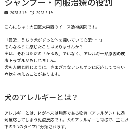
シャンプー・内服治療の役割
最
2025.8.19
2025.8.19
終
更
こんにちは！大田区大森西のイース動物病院です。
新
日
時
「最近、うちの犬がずっと体を掻いていて心配……」
:
そんなふうに感じたことはありませんか？
実は、それはただの「かゆみ」ではなく、
アレルギーが原因の皮
膚トラブル
かもしれません。
犬も人間と同じように、さまざまなアレルゲンに反応してつらい
症状を抱えることがあります。
犬のアレルギーとは？
アレルギーとは、体が本来は無害である物質（アレルゲン）に過
剰反応してしまう免疫反応です。犬のアレルギーも同様で、主に以
下の3つのタイプに分類されます。