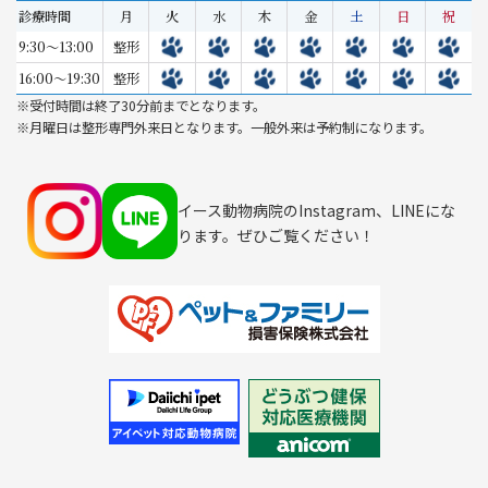
診療時間
月
火
水
木
金
土
日
祝
9:30～13:00
整形
16:00～19:30
整形
※受付時間は終了30分前までとなります。
※月曜日は整形専門外来日となります。一般外来は予約制になります。
イース動物病院のInstagram、LINEにな
ります。ぜひご覧ください！