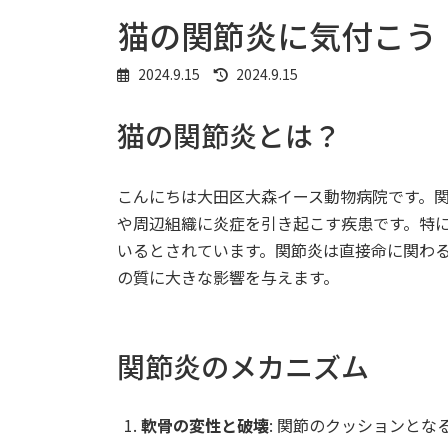
猫の関節炎に気付こう
最
2024.9.15
2024.9.15
終
更
猫の関節炎とは？
新
日
時
:
こんにちは大田区大森イース動物病院です。
や周辺組織に炎症を引き起こす疾患です。特に
いるとされています。関節炎は直接命に関わ
の質に大きな影響を与えます。
関節炎のメカニズム
軟骨の変性と破壊
: 関節のクッションと