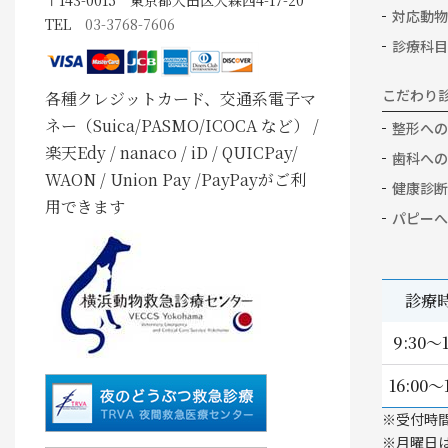
対応動物
TEL
03-3768-7606
診療科目
こだわり
各種クレジットカード、交通系電子マ
ネー（Suica/PASMO/ICOCA など） /
整形への
楽天Edy / nanaco / iD / QUICPay/
歯科への
WAON / Union Pay /PayPayがご利
健康診断
用できます
パピーへ
診療
9:30～1
16:00～
※受付時
※月曜日