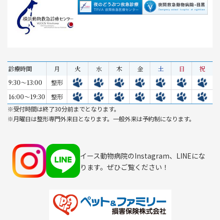
診療時間
月
火
水
木
金
土
日
祝
9:30～13:00
整形
16:00～19:30
整形
※受付時間は終了30分前までとなります。
※月曜日は整形専門外来日となります。一般外来は予約制になります。
イース動物病院のInstagram、LINEにな
ります。ぜひご覧ください！