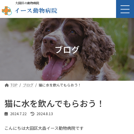
大田区の動物病院
ブログ
TOP
ブログ
猫に水を飲んでもらおう！
猫に水を飲んでもらおう！
最
2024.7.22
2024.8.13
終
更
こんにちは大田区大森イース動物病院です
新
日