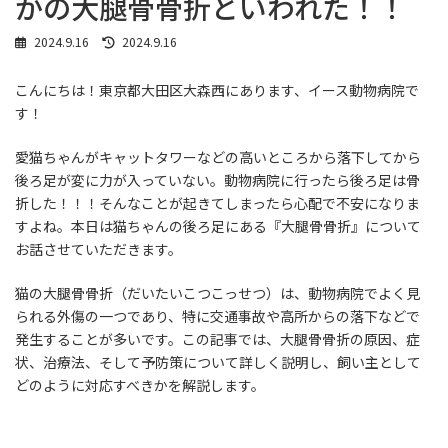
かの大腿骨骨折といわれた！！
最
2024.9.16
2024.9.16
終
更
こんにちは！東京都大田区大森西にあります、イース動物病院で
新
日
す！
時
:
愛猫ちゃんがキャットタワーなどの高いところから落下してから
後ろ足が変に力が入っていない。動物病院に行ったら後ろ足は骨
折した！！！そんなことが起きてしまったら心配で不安になりま
すよね。本日は猫ちゃんの後ろ足にある『大腿骨骨折』について
お話させていただきます。
猫の大腿骨骨折（だいたいこつこっせつ）は、動物病院でよく見
られる外傷の一つであり、特に交通事故や高所からの落下などで
発生することが多いです。この記事では、大腿骨骨折の原因、症
状、治療法、そして予防策について詳しく説明し、飼い主として
どのように対応すべきかを解説します。