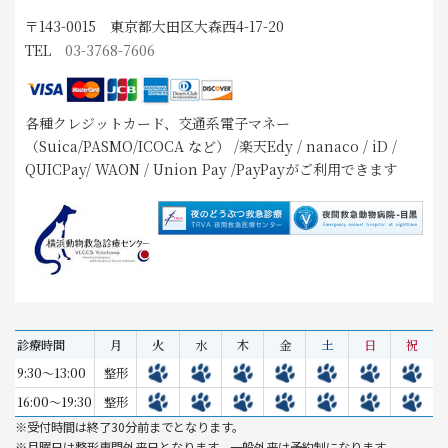
〒143-0015 東京都大田区大森西4-17-20
TEL
03-3768-7606
各種クレジットカード、交通系電子マネー
（Suica/PASMO/ICOCA など） /楽天Edy / nanaco / iD /
QUICPay/ WAON / Union Pay /PayPayがご利用できます
診療時間
月
火
水
木
金
土
日
祝
9:30～13:00
整形
16:00～19:30
整形
※受付時間は終了30分前までとなります。
※月曜日は整形専門外来日となります。一般外来は予約制になります。