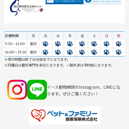
診療時間
月
火
水
木
金
土
日
祝
9:30～13:00
整形
16:00～19:30
整形
※受付時間は終了30分前までとなります。
※月曜日は整形専門外来日となります。一般外来は予約制になります。
イース動物病院のInstagram、LINEにな
ります。ぜひご覧ください！