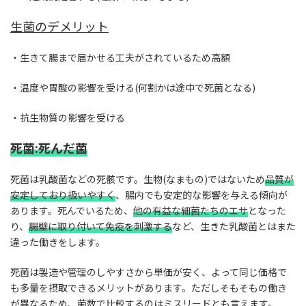
生菌
の
デメリット
・生きて腸まで届かせる工夫がされているため高額
・温度や胃酸の影響を受ける(何割かは途中で死菌となる)
・抗生物質の影響を受ける
死菌:死んだ菌
死菌は乳酸菌などの死骸です。生物(なまもの)ではないため
品質が
安定しており扱いやすく
、腸内でも安定的な影響を与える傾向が
あります。死んでいるため、
他の有益な細菌たちのエサ
となった
り、
腸壁に取り付いて免疫を刺激する
など、生きた乳酸菌とはまた
違った働きをします。
死菌は製造や管理のしやすさから単価が安く、よって同じ価格で
も多量を摂取できるメリットがあります。ただしそもそもの働き
が異なるため、菌数で比較するのはミスリードとも言えます。