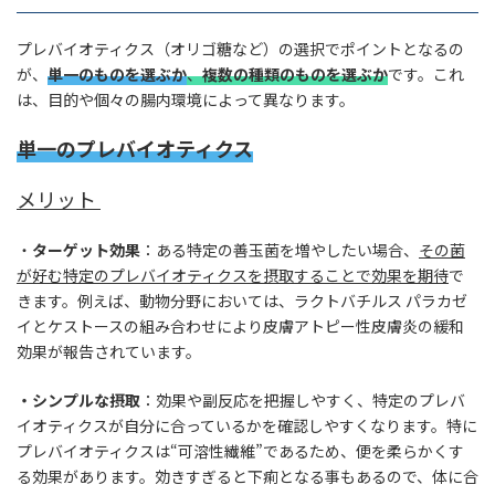
プレバイオティクス（オリゴ糖など）の選択でポイントとなるの
が、
単一のものを選ぶか
、
複数の種類のものを選ぶか
です。これ
は、目的や個々の腸内環境によって異なります。
単一のプレバイオティクス
メリット
・
ターゲット効果
：ある特定の善玉菌を増やしたい場合、
その菌
が好む特定のプレバイオティクスを摂取することで効果を期待
で
きます。例えば、動物分野においては、ラクトバチルス パラカゼ
イとケストースの組み合わせにより皮膚アトピー性皮膚炎の緩和
効果が報告されています。
・シンプルな摂取
：効果や副反応を把握しやすく、特定のプレバ
イオティクスが自分に合っているかを確認しやすくなります。特に
プレバイオティクスは“可溶性繊維”であるため、便を柔らかくす
る効果があります。効きすぎると下痢となる事もあるので、体に合