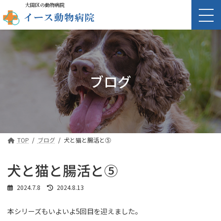
大田区の動物病院
ブログ
TOP
ブログ
犬と猫と腸活と⑤
犬と猫と腸活と⑤
最
2024.7.8
2024.8.13
終
更
本シリーズもいよいよ5回目を迎えました。
新
日