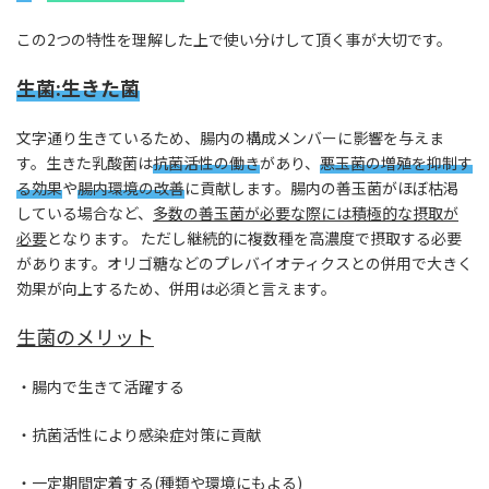
この2つの特性を理解した上で使い分けして頂く事が大切です。
生菌:生きた菌
文字通り生きているため、腸内の構成メンバーに影響を与えま
す。生きた乳酸菌は
抗菌活性の働き
があり、
悪玉菌の増殖を抑制す
る効果
や
腸内環境の改善
に貢献します。腸内の善玉菌がほぼ枯渇
している場合など、
多数の善玉菌が必要な際には積極的な摂取が
必要
となります。 ただし継続的に複数種を高濃度で摂取する必要
があります。オリゴ糖などのプレバイオティクスとの併用で大きく
効果が向上するため、併用は必須と言えます。
生菌
の
メリット
・腸内で生きて活躍する
・抗菌活性により感染症対策に貢献
・一定期間定着する(種類や環境にもよる)