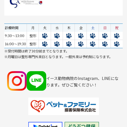
診療時間
月
火
水
木
金
土
日
祝
9:30～13:00
整形
16:00～19:30
整形
※受付時間は終了30分前までとなります。
※月曜日は整形専門外来日となります。一般外来は予約制になります。
イース動物病院のInstagram、LINEにな
ります。ぜひご覧ください！