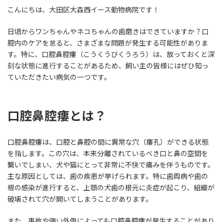
更
こんにちは、大田区大森西イース動物病院です！
新
日
時
日頃からワンちゃんやネコちゃんの歯磨きはできていますか？口
:
腔内のケアを怠ると、さまざまな問題が発生する可能性がありま
す。特に、口腔鼻腔瘻（こうくうびくうろう）は、放っておくと深
刻な状態に進行することがあるため、飼い主の皆様にはぜひ知っ
ていただきたい病気の一つです。
口腔鼻腔瘻とは？
口腔鼻腔瘻は、口腔と鼻腔の間に異常な穴（瘻孔）ができる状態
を指します。この穴は、本来分離されているべき口と鼻の空間を
繋いでしまい、犬や猫にとって非常に不快で痛みを伴うものです。
主な原因としては、歯の疾患が挙げられます。特に歯周病や歯の
根の感染が進行すると、上顎の犬歯の根元に炎症が起こり、組織が
破壊されて穴が開いてしまうことがあります。
また、事故や強い外傷によっても口腔鼻腔瘻が発生することがあり