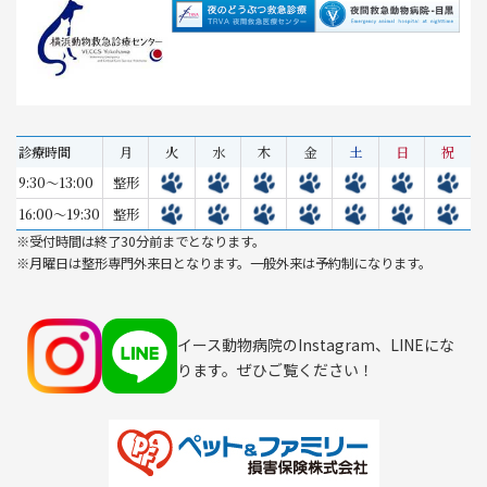
診療時間
月
火
水
木
金
土
日
祝
9:30～13:00
整形
16:00～19:30
整形
※受付時間は終了30分前までとなります。
※月曜日は整形専門外来日となります。一般外来は予約制になります。
イース動物病院のInstagram、LINEにな
ります。ぜひご覧ください！