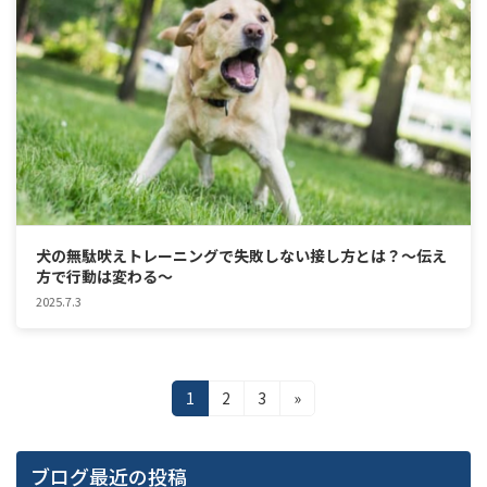
犬の無駄吠えトレーニングで失敗しない接し方とは？〜伝え
方で行動は変わる〜
2025.7.3
投
固
固
固
1
2
3
»
定
定
定
稿
ペ
ペ
ペ
ー
ー
ー
の
ブログ最近の投稿
ジ
ジ
ジ