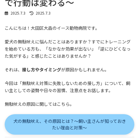
で行動は変わる〜
最
2025.7.3
2025.7.3
終
更
こんにちは！大田区大森のイース動物病院です。
新
日
時
愛犬の無駄吠えに悩んだことはありますか？すでにトレーニング
:
を始めている方も、「なかなか効果が出ない」「逆にひどくなっ
た気がする」と感じたことはありませんか？
それは、
接し方やタイミング
が原因かもしれません。
今回は「無駄吠え対策に失敗しないための接し方」について、飼
い主としての姿勢や日々の習慣、注意点をお話します。
無駄吠えの原因に関してはこちら。
犬の無駄吠え、その原因とは？～飼い主さんが知っておき
たい理由と対策～