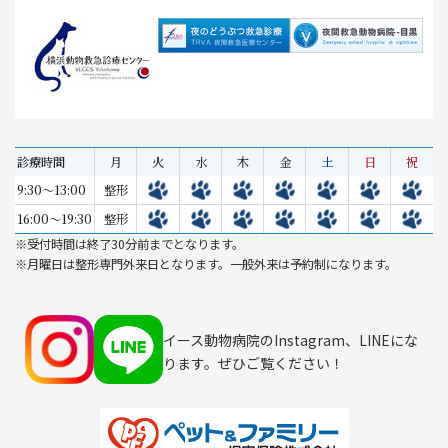
診療時間
月
火
水
木
金
土
日
祝
9:30～13:00
整形
16:00～19:30
整形
※受付時間は終了30分前までとなります。
※月曜日は整形専門外来日となります。一般外来は予約制になります。
イース動物病院のInstagram、LINEにな
ります。ぜひご覧ください！