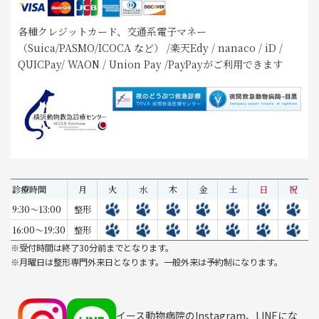
各種クレジットカード、交通系電子マネー
（Suica/PASMO/ICOCA など） /楽天Edy / nanaco / iD /
QUICPay/ WAON / Union Pay /PayPayがご利用できます
診療時間
月
火
水
木
金
土
日
祝
9:30～13:00
整形
16:00～19:30
整形
※受付時間は終了30分前までとなります。
※月曜日は整形専門外来日となります。一般外来は予約制になります。
イース動物病院のInstagram、LINEにな