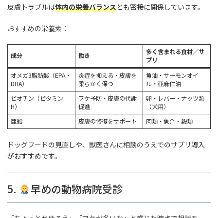
皮膚トラブルは
体内の栄養バランス
とも密接に関係しています。
おすすめの栄養素：
多く含まれる食材／サ
成分
働き
プリ
オメガ3脂肪酸（EPA・
炎症を抑える・皮膚を
魚油・サーモンオイ
DHA）
柔らかく保つ
ル・亜麻仁油
ビオチン（ビタミン
フケ予防・皮膚の代謝
卵・レバー・ナッツ類
H）
促進
（犬用）
亜鉛
皮膚の修復をサポート
肉類・魚介・穀類
ドッグフードの見直しや、獣医さんに相談のうえでのサプリ導入
がおすすめです。
5.
早めの動物病院受診
「ちょっとかゆそう」「フケが多いな」と感じた時点で相談を。