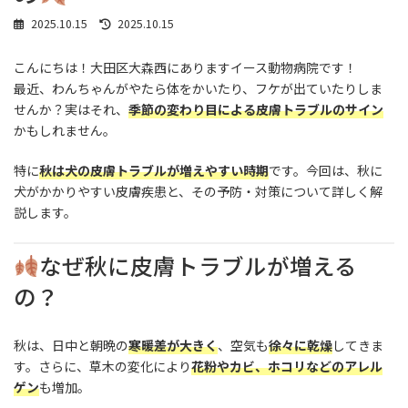
最
2025.10.15
2025.10.15
終
更
こんにちは！大田区大森西にありますイース動物病院です！
新
日
最近、わんちゃんがやたら体をかいたり、フケが出ていたりしま
時
せんか？実はそれ、
季節の変わり目による皮膚トラブルのサイン
:
かもしれません。
特に
秋は犬の皮膚トラブルが増えやすい時期
です。今回は、秋に
犬がかかりやすい皮膚疾患と、その予防・対策について詳しく解
説します。
なぜ秋に皮膚トラブルが増える
の？
秋は、日中と朝晩の
寒暖差が大きく
、空気も
徐々に乾燥
してきま
す。さらに、草木の変化により
花粉やカビ、ホコリなどのアレル
ゲン
も増加。