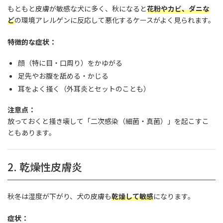
もともと皮膚が敏感な犬に多く、秋になると
花粉やカビ、ダニな
ど
の環境アレルゲンに反応して悪化するケースがよく見られます。
特徴的な症状：
顔（特に目・口周り）をかゆがる
足先やお腹を舐める・かじる
耳をよく掻く（外耳炎とセットのことも）
注意点：
放っておくと掻き壊して「二次感染（細菌・真菌）」を起こすこ
ともあります。
2. 乾燥性皮膚炎
秋冬は湿度が下がり、犬の皮膚も
乾燥して敏感
になります。
症状：