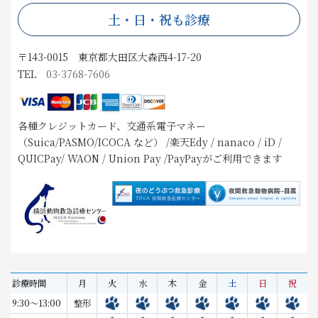
土・日・祝も診療
〒143-0015 東京都大田区大森西4-17-20
TEL
03-3768-7606
各種クレジットカード、交通系電子マネー
（Suica/PASMO/ICOCA など） /楽天Edy / nanaco / iD /
QUICPay/ WAON / Union Pay /PayPayがご利用できます
診療時間
月
火
水
木
金
土
日
祝
9:30～13:00
整形