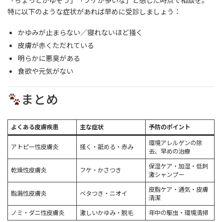
特に以下のような症状があれば早めに受診しましょう：
かゆみが止まらない／寝れないほど掻く
皮膚が赤くただれている
明らかに悪臭がある
食欲や元気がない
まとめ
よくある皮膚疾患
主な症状
予防のポイント
環境アレルゲンの除
アトピー性皮膚炎
掻く・舐める・赤み
去、早めの治療
保湿ケア・加湿・低刺
乾燥性皮膚炎
フケ・かさつき
激シャンプー
皮脂ケア・通気・皮膚
脂漏性皮膚炎
ベタつき・ニオイ
清潔
ノミ・ダニ性皮膚炎
激しいかゆみ・脱毛
年中の駆虫・環境清掃