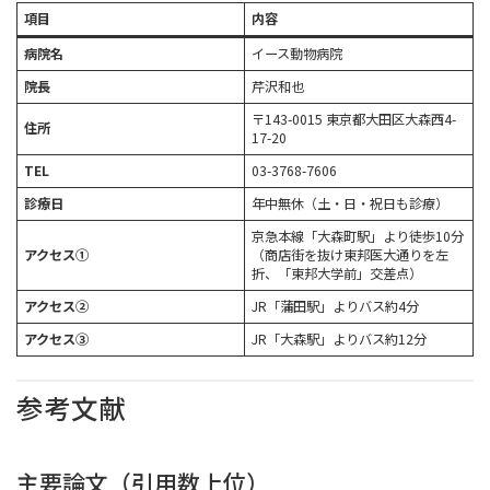
項目
内容
病院名
イース動物病院
院長
芹沢和也
〒143-0015 東京都大田区大森西4-
住所
17-20
TEL
03-3768-7606
診療日
年中無休（土・日・祝日も診療）
京急本線「大森町駅」より徒歩10分
アクセス①
（商店街を抜け東邦医大通りを左
折、「東邦大学前」交差点）
アクセス②
JR「蒲田駅」よりバス約4分
アクセス③
JR「大森駅」よりバス約12分
参考文献
主要論文（引用数上位）