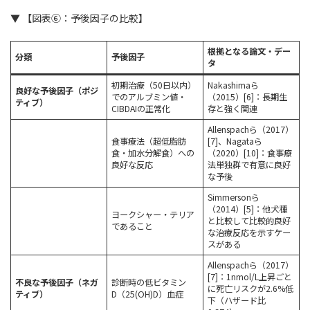
▼ 【図表⑥：予後因子の比較】
根拠となる論文・デー
分類
予後因子
タ
初期治療（50日以内）
Nakashimaら
良好な予後因子（ポジ
でのアルブミン値・
（2015）[6]：長期生
ティブ）
CIBDAIの正常化
存と強く関連
Allenspachら（2017）
食事療法（超低脂肪
[7]、Nagataら
食・加水分解食）への
（2020）[10]：食事療
良好な反応
法単独群で有意に良好
な予後
Simmersonら
（2014）[5]：他犬種
ヨークシャー・テリア
と比較して比較的良好
であること
な治療反応を示すケー
スがある
Allenspachら（2017）
[7]：1nmol/L上昇ごと
不良な予後因子（ネガ
診断時の低ビタミン
に死亡リスクが2.6%低
ティブ）
D（25(OH)D）血症
下（ハザード比