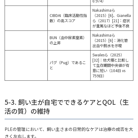
0.974）
Nakashimaら
CIBDAI（臨床活動性指
（2015）[6]、Gianella
数）の高スコア
ら（2017）[21]：症状
が重篤なほど予後不良
Nakashimaら
BUN（血中尿素窒素）
（2015）[6]：消化管
の上昇
出血や脱水を示唆
Swalesら（2025）
[32]：他犬種と比較し
パグ（Pug）であるこ
て生存期間中央値が有
と
意に短い（104日 vs
759日）
5-3. 飼い主が自宅でできるケアとQOL（生
活の質）の維持
PLEの管理において、飼い主さまの日常的なケアは治療の成否を大
きく左右します。