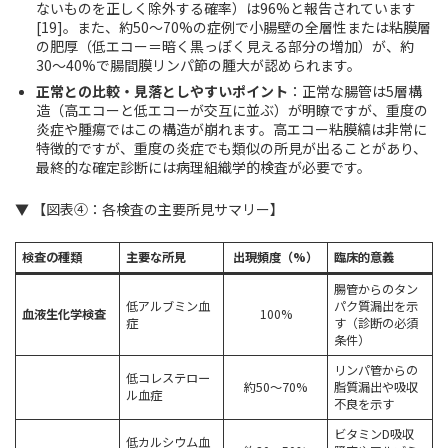
ないものを正しく除外する確率）は96%と報告されています
[19]。また、約50〜70%の症例で小腸壁の全層性または粘膜層
の肥厚（低エコー＝暗く黒っぽく見える部分の増加）が、約
30〜40%で腸間膜リンパ節の腫大が認められます。
正常との比較・見落としやすいポイント
：正常な腸管は5層構
造（高エコーと低エコーが交互に並ぶ）が明瞭ですが、重度の
炎症や腫瘍ではこの構造が崩れます。高エコー粘膜縞は非常に
特徴的ですが、重度の炎症でも類似の所見が出ることがあり、
最終的な確定診断には病理組織学的検査が必要です。
▼ 【図表④：各検査の主要所見サマリー】
検査の種類
主要な所見
出現頻度（%）
臨床的意義
腸管からのタン
低アルブミン血
パク質漏出を示
血液生化学検査
100%
症
す（診断の必須
条件）
リンパ管からの
低コレステロー
約50〜70%
脂質漏出や吸収
ル血症
不良を示す
ビタミンD吸収
低カルシウム血