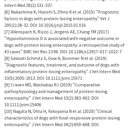
Intern Med 28(2):331-337.
[6] Nakashima K, Hiyoshi S, Ohno K et al. (2015) "Prognostic
factors in dogs with protein-losing enteropathy" Vet J
205(1):28-32. DOI: 10.1016/j.tvjl.2015.01.016
[7] Allenspach K, Rizzo J, Jergens AE, Chang YM (2017)
"Hypovitaminosis D is associated with negative outcome in
dogs with protein losing enteropathy: a retrospective study of
43 cases" BMC Vet Res 13:96. DOI: 10.1186/s12917-017-1022-7
[8] Salavati Schmitz S, Gow A, Bommer N et al. (2019)
"Diagnostic features, treatment, and outcome of dogs with
inflammatory protein-losing enteropathy" J Vet Intern Med
33(5):2005-2013. DOI: 10.1111/jvim.15571
[9] Craven MD, Washabau RJ (2019) "Comparative
pathophysiology and management of protein-losing
enteropathy" J Vet Intern Med 33(2):383-402. DOI:
10.1111/jvim.15406
[10] Nagata N, Ohta H, Yokoyama N et al. (2020) "Clinical
characteristics of dogs with food-responsive protein-losing
enteropathy" J Vet Intern Med 34(2):659-668. DOI: