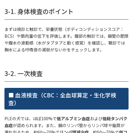
3-1. 身体検査のポイント
まずは視診と触診で、栄養状態（ボディコンディションスコア：
BCS）や筋肉量の低下を評価します。腹部の触診では、腸管の肥厚
や腹水の波動感（水がタプタプと動く感覚）を確認し、聴診では
胸水による呼吸音の減弱がないかをチェックします。
3-2. 一次検査
■ 血液検査（CBC：全血球算定・生化学検
査）
PLEの犬では、ほぼ100%で
低アルブミン血症
および
低総タンパク
血症
が認められます。また、腸のリンパ管からリンパ球や脂質が
漏れ出るため、約60〜70%で
リンパ球減少症
、約50〜70%で
低コ