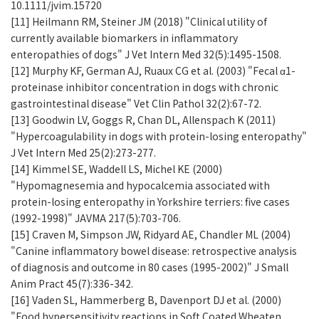
10.1111/jvim.15720
[11] Heilmann RM, Steiner JM (2018) "Clinical utility of
currently available biomarkers in inflammatory
enteropathies of dogs" J Vet Intern Med 32(5):1495-1508.
[12] Murphy KF, German AJ, Ruaux CG et al. (2003) "Fecal α1-
proteinase inhibitor concentration in dogs with chronic
gastrointestinal disease" Vet Clin Pathol 32(2):67-72.
[13] Goodwin LV, Goggs R, Chan DL, Allenspach K (2011)
"Hypercoagulability in dogs with protein-losing enteropathy"
J Vet Intern Med 25(2):273-277.
[14] Kimmel SE, Waddell LS, Michel KE (2000)
"Hypomagnesemia and hypocalcemia associated with
protein-losing enteropathy in Yorkshire terriers: five cases
(1992-1998)" JAVMA 217(5):703-706.
[15] Craven M, Simpson JW, Ridyard AE, Chandler ML (2004)
"Canine inflammatory bowel disease: retrospective analysis
of diagnosis and outcome in 80 cases (1995-2002)" J Small
Anim Pract 45(7):336-342.
[16] Vaden SL, Hammerberg B, Davenport DJ et al. (2000)
"Food hypersensitivity reactions in Soft Coated Wheaten