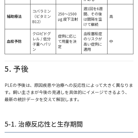
週1回を6週
コバラミン
250〜1500
間、その後
補助療法
（ビタミン
高
μg 皮下注射
は間隔を空
B12）
けて継続
クロピドグ
血栓塞栓症
症例に応じ
レル / 低分
のリスクが
血栓予防
て用量を決
中
子量ヘパリ
高い症例に
定
ン
適用
5. 予後
PLEの予後は、原因疾患や治療への反応性によって大きく異なりま
す。飼い主さまが今後の見通しを具体的にイメージできるよう、
最新の統計データを交えて解説します。
5-1. 治療反応性と生存期間