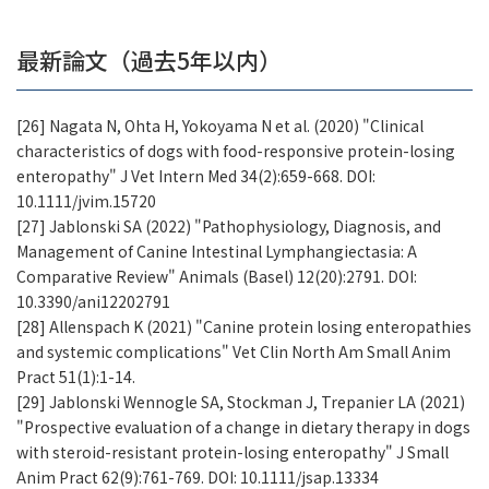
最新論文（過去5年以内）
[26] Nagata N, Ohta H, Yokoyama N et al. (2020) "Clinical
characteristics of dogs with food-responsive protein-losing
enteropathy" J Vet Intern Med 34(2):659-668. DOI:
10.1111/jvim.15720
[27] Jablonski SA (2022) "Pathophysiology, Diagnosis, and
Management of Canine Intestinal Lymphangiectasia: A
Comparative Review" Animals (Basel) 12(20):2791. DOI:
10.3390/ani12202791
[28] Allenspach K (2021) "Canine protein losing enteropathies
and systemic complications" Vet Clin North Am Small Anim
Pract 51(1):1-14.
[29] Jablonski Wennogle SA, Stockman J, Trepanier LA (2021)
"Prospective evaluation of a change in dietary therapy in dogs
with steroid-resistant protein-losing enteropathy" J Small
Anim Pract 62(9):761-769. DOI: 10.1111/jsap.13334