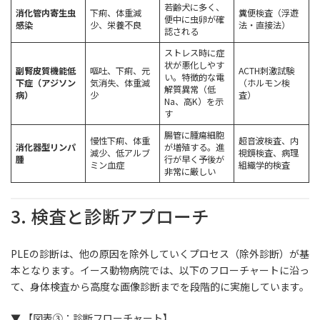
若齢犬に多く、
消化管内寄生虫
下痢、体重減
糞便検査（浮遊
便中に虫卵が確
感染
少、栄養不良
法・直接法）
認される
ストレス時に症
状が悪化しやす
副腎皮質機能低
嘔吐、下痢、元
ACTH刺激試験
い。特徴的な電
下症（アジソン
気消失、体重減
（ホルモン検
解質異常（低
病）
少
査）
Na、高K）を示
す
腸管に腫瘍細胞
慢性下痢、体重
超音波検査、内
消化器型リンパ
が増殖する。進
減少、低アルブ
視鏡検査、病理
腫
行が早く予後が
ミン血症
組織学的検査
非常に厳しい
3. 検査と診断アプローチ
PLEの診断は、他の原因を除外していくプロセス（除外診断）が基
本となります。イース動物病院では、以下のフローチャートに沿っ
て、身体検査から高度な画像診断までを段階的に実施しています。
▼ 【図表③：診断フローチャート】