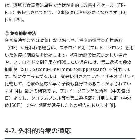
は、適切な食事療法単独で症状が劇的に改善するケース（FR-
PLE）も報告されており、食事療法は治療の要となります [10]
[26] [29]。
② 免疫抑制療法
食事療法だけでは改善しない場合や、重度の慢性炎症性腸症
（CIE）が疑われる場合は、ステロイド剤（プレドニゾロン）を用
いた免疫抑制療法を開始します。初期治療で反応が乏しい場合
や、ステロイドの副作用を軽減したい場合には、第二選択の免疫
抑制剤（SLI：Second-Line Immunosuppressant）を併用しま
す。特に
クロラムブシル
は、従来使用されていたアザチオプリンと
比較して、治療の反応が早く予後も良好であることが示されてい
ます [4]。最近の研究では、プレドニゾロン単独治療（中央値85
日）よりも、クロラムブシル等の第二選択薬を併用した群（中央
値166日）で生存期間が延長したとの報告もあります [8]。
4-2. 外科的治療の適応