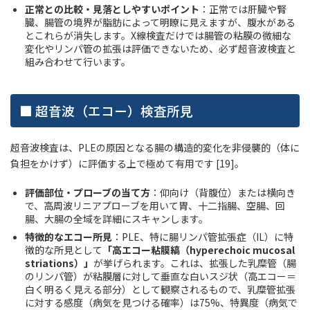
正常との比較・見落としやすいポイント
：正常では肝臓や腎
臓、腸管の境界が脂肪によって明瞭に見えますが、腹水がある
とこれらが消失します。X線検査だけでは腸管の粘膜の微細な
変化やリンパ管の拡張は評価できないため、必ず超音波検査と
組み合わせて行います。
■ 超音波（エコー）検査所見
超音波検査は、PLEの原因となる腸の構造的変化を非侵襲的（体に
負担をかけず）に評価する上で極めて有用です [19]。
評価部位・プローブの当て方
：仰向け（背腹位）または横向き
で、高周波リニアプローブを用いて胃、十二指腸、空腸、回
腸、大腸の全域を詳細にスキャンします。
特徴的なエコー所見
：PLE、特に腸リンパ管拡張症（IL）に特
徴的な所見として
「高エコー粘膜縞（hyperechoic mucosal
striations）」
が挙げられます。これは、拡張した乳糜管（腸
のリンパ管）が粘膜層に対して垂直な白いスジ状（高エコー＝
白く明るく見える部分）として観察されるもので、乳糜管拡張
に対する感度（病気を見つける確率）は75%、特異度（病気で