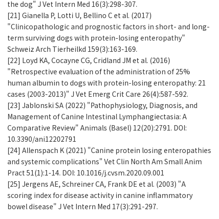
the dog" J Vet Intern Med 16(3):298-307.
[21] Gianella P, Lotti U, Bellino C et al. (2017)
"Clinicopathologic and prognostic factors in short- and long-
term surviving dogs with protein-losing enteropathy"
Schweiz Arch Tierheilkd 159(3):163-169.
[22] Loyd KA, Cocayne CG, Cridland JM et al. (2016)
"Retrospective evaluation of the administration of 25%
human albumin to dogs with protein-losing enteropathy: 21
cases (2003-2013)" J Vet Emerg Crit Care 26(4):587-592.
[23] Jablonski SA (2022) "Pathophysiology, Diagnosis, and
Management of Canine Intestinal Lymphangiectasia: A
Comparative Review" Animals (Basel) 12(20):2791. DOI:
10.3390/ani12202791
[24] Allenspach K (2021) "Canine protein losing enteropathies
and systemic complications" Vet Clin North Am Small Anim
Pract 51(1):1-14. DOI: 10.1016/j.cvsm.2020.09.001
[25] Jergens AE, Schreiner CA, Frank DE et al. (2003) "A
scoring index for disease activity in canine inflammatory
bowel disease" J Vet Intern Med 17(3):291-297.