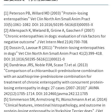
[1] Peterson PB, Willard MD (2003) "Protein-losing
enteropathies" Vet Clin North Am Small Anim Pract
33(5):1061-1082. DOI: 10.1016/S0195-5616(03)00055-X
[2] Allenspach K, Wieland B, Gröne A, Gaschen F (2007)
"Chronic enteropathies in dogs: evaluation of risk factors for
negative outcome" J Vet Intern Med 21(4):700-708.
[3] Dossin O, Lavoue R (2011) "Protein-losing enteropathies
in dogs" Vet Clin North Am Small Anim Pract 41(2):399-418.
DOI: 10.1016/S0195-5616(11)00021-0
[4] Dandrieux JRS, Noble PJM, Scase TJ et al. (2013)
"Comparison of a chlorambucil-prednisolone combination
with an azathioprine-prednisolone combination for
treatment of chronic enteropathy with concurrent protein-
losing enteropathy in dogs: 27 cases (2007-2010)" JAVMA
242(12):1705-1714. DOI: 10.2460/javma.242.12.1705
[5] Simmerson SM, Armstrong PJ, Wünschmann A et al. (2014)
"Clinical features, intestinal histopathology, and outcome in
protein-losing enteropathy in Yorkshire Terrier dogs" J Vet