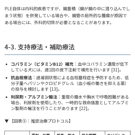
PLE自体は内科的疾患ですが、腸重積（腸が腸の中に潜り込んでし
まう状態）を併発している場合や、腸管の局所的な腫瘍が原因で
ある場合には、外科的切除が必要となることがあります。
4-3. 支持療法・補助療法
コバラミン（ビタミンB12）補充
：血中コバラミン濃度が低下
している犬には、週1回の皮下注射で補充を行います [31]。
抗血栓療法
：過凝固状態による血栓塞栓症を予防するため、低
分子量ヘパリンやクロピドグレル（血小板の働きを抑える薬）
の投与を検討します [13]。
利尿剤・アルブミン輸注
：重度の腹水や胸水で呼吸困難がある
場合、利尿剤を使用したり、一時的な救命措置としてアルブミ
ン製剤の輸注を行うことがあります [22]。
▼ 【図表⑤：推奨治療プロトコル】