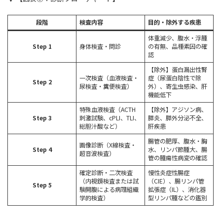
段階
検査内容
目的・除外する疾患
体重減少、腹水・浮腫
Step 1
身体検査・問診
の有無、品種素因の確
認
【除外】蛋白漏出性腎
一次検査（血液検査・
症（尿蛋白陰性で除
Step 2
尿検査・糞便検査）
外）、寄生虫感染、肝
機能低下
特殊血液検査（ACTH
【除外】アジソン病、
Step 3
刺激試験、cPLI、TLI、
膵炎、膵外分泌不全、
総胆汁酸など）
肝疾患
腸管の肥厚、腹水・胸
画像診断（X線検査・
Step 4
水、リンパ節腫大、腸
超音波検査）
管の腫瘍性病変の確認
確定診断・二次検査
慢性炎症性腸症
（内視鏡検査または試
（CIE）、腸リンパ管
Step 5
験開腹による病理組織
拡張症（IL）、消化器
学的検査）
型リンパ腫などの鑑別