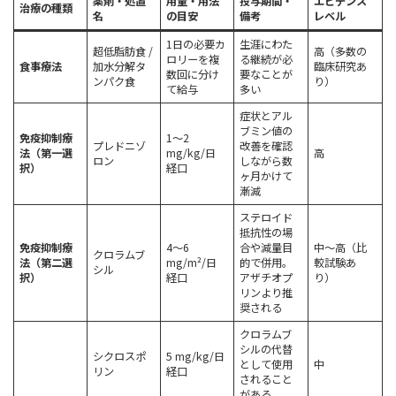
薬剤・処置
用量・用法
投与期間・
エビデンス
治療の種類
名
の目安
備考
レベル
1日の必要カ
生涯にわた
超低脂肪食 /
高（多数の
ロリーを複
る継続が必
食事療法
加水分解タ
臨床研究あ
数回に分け
要なことが
ンパク食
り）
て給与
多い
症状とアル
ブミン値の
免疫抑制療
1〜2
プレドニゾ
改善を確認
法（第一選
mg/kg/日
高
ロン
しながら数
択）
経口
ヶ月かけて
漸減
ステロイド
抵抗性の場
免疫抑制療
4〜6
合や減量目
中〜高（比
クロラムブ
法（第二選
mg/m²/日
的で併用。
較試験あ
シル
択）
経口
アザチオプ
り）
リンより推
奨される
クロラムブ
シルの代替
シクロスポ
5 mg/kg/日
として使用
中
リン
経口
されること
がある