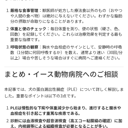
厳格な食事管理
：獣医師が処方した療法食以外のもの（おやつ
や人間の食べ物）は絶対に与えないでください。わずかな脂肪
分の摂取が命取りになることがあります。
体重と便のチェック
：毎日体重を測り、便の状態（硬さ、色、
回数）を記録してください。これらは治療効果を判定する最も
重要な指標です。
呼吸状態の観察
：胸水や血栓症のサインとして、安静時の呼吸
数（1分間に何回呼吸するか）を数え、通常より速い（30回/分
以上）場合や苦しそうな場合はすぐに病院へご連絡ください。
まとめ・イース動物病院へのご相談
本記事では、犬の蛋白漏出性腸症（PLE）について詳しく解説しま
した。重要なポイントは以下の3点です。
PLEは慢性的な下痢や体重減少から始まり、進行すると腹水や
血栓症を引き起こす重篤な疾患である。
診断には血液検査や超音波検査（高エコー粘膜縞の確認）に加
え、内視鏡等による組織検査が必要となることが多い。