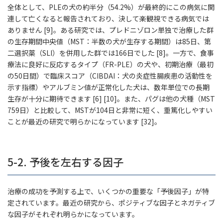
全体として、PLEの犬の約半分（54.2%）が最終的にこの病気に関
連して亡くなると報告されており、決して楽観視できる病気では
ありません [9]。ある研究では、プレドニゾロン単独で治療した群
の生存期間中央値（MST：半数の犬が生存する期間）は85日、第
二選択薬（SLI）を併用した群では166日でした [8]。一方で、食事
療法に良好に反応するタイプ（FR-PLE）の犬や、初期治療（最初
の50日間）で臨床スコア（CIBDAI：犬の炎症性腸疾患の活動性を
示す指標）やアルブミン値が正常化した犬は、数年単位での長期
生存が十分に期待できます [6] [10]。また、パグは他の犬種（MST
759日）と比較して、MSTが104日と非常に短く、重篤化しやすい
ことが最近の研究で明らかになっています [32]。
5-2. 予後を左右する因子
治療の成功を予測する上で、いくつかの重要な「予後因子」が特
定されています。最近の研究から、ポジティブな因子とネガティブ
な因子がそれぞれ明らかになっています。