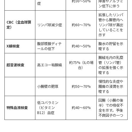
約30〜50%
障害やアルブミ
症
ン低下に伴う
拡張したリンパ
管から腸管内へ
CBC（全血球算
リンパ球減少症
約60〜70%
リンパ球が漏出
定）
していることを
示す
腹部漿膜ディテ
腹水の貯留を示
X線検査
約40〜50%
ールの低下
唆する
腸絨毛内の乳糜
約75%（ILの場
管（リンパ管）
超音波検査
高エコー粘膜縞
合）
の拡張を強く示
唆する
慢性的な炎症や
小腸壁の肥厚
約50〜70%
腫瘍の浸潤を示
唆する
回腸（小腸の後
低コバラミン
半）での吸収不
特殊血液検査
（ビタミン
約40〜60%
全を示す。予後
B12）血症
不良因子の一つ