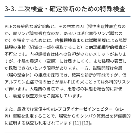
3-3. 二次検査・確定診断のための特殊検査
PLEの最終的な確定診断と、その根本原因（慢性炎症性腸症なの
か、腸リンパ管拡張症なのか、あるいは消化器型リンパ腫なの
か）を特定するためには、
内視鏡検査
または
試験開腹
による腸管
粘膜の生検（組織の一部を採取すること）と
病理組織学的検査
が
不可欠です。内視鏡検査は体への負担が少ないメリットがありま
すが、小腸の奥深く（空腸）には届きにくく、また粘膜の表面し
か採取できないという限界があります。一方、試験開腹は全層
（腸の壁全体）の組織を採取でき、確実な診断が可能ですが、低
アルブミン血症で傷の治りが悪いPLEの犬にとっては外科的リスク
が伴います。大森西の当院では、患者様の状態を総合的に評価
し、最適な検査方法をご提案しています。
また、最近では糞便中の
α1-プロテイナーゼインヒビター（α1-
PI）
濃度を測定することで、腸管からのタンパク質漏出を非侵襲的
に証明する検査も利用されています [11] [12]。