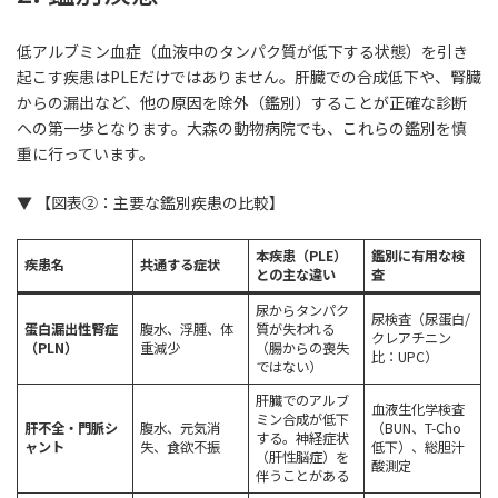
低アルブミン血症（血液中のタンパク質が低下する状態）を引き
起こす疾患はPLEだけではありません。肝臓での合成低下や、腎臓
からの漏出など、他の原因を除外（鑑別）することが正確な診断
への第一歩となります。大森の動物病院でも、これらの鑑別を慎
重に行っています。
▼ 【図表②：主要な鑑別疾患の比較】
本疾患（PLE）
鑑別に有用な検
疾患名
共通する症状
との主な違い
査
尿からタンパク
尿検査（尿蛋白/
蛋白漏出性腎症
腹水、浮腫、体
質が失われる
クレアチニン
（PLN）
重減少
（腸からの喪失
比：UPC）
ではない）
肝臓でのアルブ
血液生化学検査
ミン合成が低下
肝不全・門脈シ
腹水、元気消
（BUN、T-Cho
する。神経症状
ャント
失、食欲不振
低下）、総胆汁
（肝性脳症）を
酸測定
伴うことがある