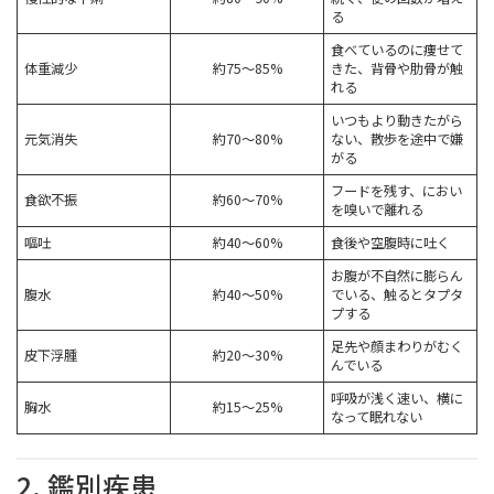
る
食べているのに痩せて
体重減少
約75〜85%
きた、背骨や肋骨が触
れる
いつもより動きたがら
元気消失
約70〜80%
ない、散歩を途中で嫌
がる
フードを残す、におい
食欲不振
約60〜70%
を嗅いで離れる
嘔吐
約40〜60%
食後や空腹時に吐く
お腹が不自然に膨らん
腹水
約40〜50%
でいる、触るとタプタ
プする
足先や顔まわりがむく
皮下浮腫
約20〜30%
んでいる
呼吸が浅く速い、横に
胸水
約15〜25%
なって眠れない
2. 鑑別疾患