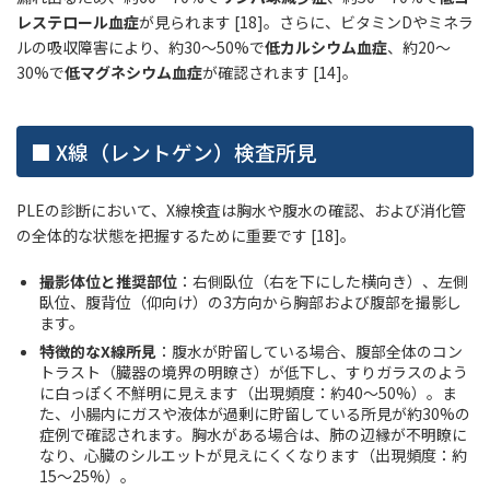
レステロール血症
が見られます [18]。さらに、ビタミンDやミネラ
ルの吸収障害により、約30〜50%で
低カルシウム血症
、約20〜
30%で
低マグネシウム血症
が確認されます [14]。
■ X線（レントゲン）検査所見
PLEの診断において、X線検査は胸水や腹水の確認、および消化管
の全体的な状態を把握するために重要です [18]。
撮影体位と推奨部位
：右側臥位（右を下にした横向き）、左側
臥位、腹背位（仰向け）の3方向から胸部および腹部を撮影し
ます。
特徴的なX線所見
：腹水が貯留している場合、腹部全体のコン
トラスト（臓器の境界の明瞭さ）が低下し、すりガラスのよう
に白っぽく不鮮明に見えます（出現頻度：約40〜50%）。ま
た、小腸内にガスや液体が過剰に貯留している所見が約30%の
症例で確認されます。胸水がある場合は、肺の辺縁が不明瞭に
なり、心臓のシルエットが見えにくくなります（出現頻度：約
15〜25%）。