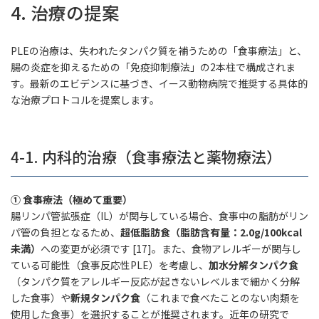
4. 治療の提案
PLEの治療は、失われたタンパク質を補うための「食事療法」と、
腸の炎症を抑えるための「免疫抑制療法」の2本柱で構成されま
す。最新のエビデンスに基づき、イース動物病院で推奨する具体的
な治療プロトコルを提案します。
4-1. 内科的治療（食事療法と薬物療法）
① 食事療法（極めて重要）
腸リンパ管拡張症（IL）が関与している場合、食事中の脂肪がリン
パ管の負担となるため、
超低脂肪食（脂肪含有量：2.0g/100kcal
未満）
への変更が必須です [17]。また、食物アレルギーが関与し
ている可能性（食事反応性PLE）を考慮し、
加水分解タンパク食
（タンパク質をアレルギー反応が起きないレベルまで細かく分解
した食事）や
新規タンパク食
（これまで食べたことのない肉類を
使用した食事）を選択することが推奨されます。近年の研究で