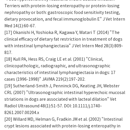
Terriers with protein-losing enteropathy or protein-losing
nephropathy or both: gastroscopic food sensitivity testing,
dietary provocation, and fecal immunoglobulin E" J Vet Intern
Med 14(1):60-67.
[17] Okanishi H, Yoshioka R, Kagawa Y, Watari T (2014) "The
clinical efficacy of dietary fat restriction in treatment of dogs
with intestinal lymphangiectasia" J Vet Intern Med 28(3):809-
817.
[18] Kull PA, Hess RS, Craig LE et al. (2001) "Clinical,
clinicopathologic, radiographic, and ultrasonographic
characteristics of intestinal lymphangiectasia in dogs: 17
cases (1996-1998)" JAVMA 219(2):197-202.
[19] Sutherland-Smith J, Penninck DG, Keating JH, Webster
CRL (2007) "Ultrasonographic intestinal hyperechoic mucosal
striations in dogs are associated with lacteal dilation" Vet
Radiol Ultrasound 48(1):51-57. DOI: 10.1111/j.1740-
8261.2007.00204.x
[20] Willard MD, Helman G, Fradkin JM et al. (2002) "Intestinal
crypt lesions associated with protein-losing enteropathy in