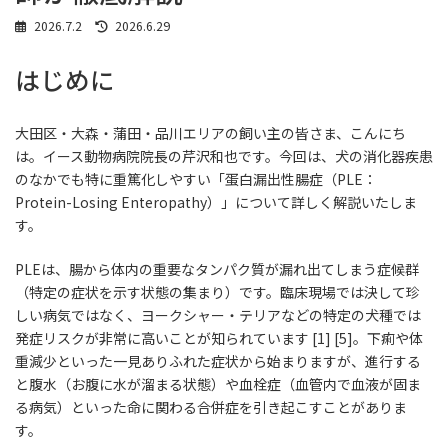
最
2026.7.2
2026.6.29
終
更
はじめに
新
日
時
:
大田区・大森・蒲田・品川エリアの飼い主の皆さま、こんにち
は。イース動物病院院長の芹沢和也です。今回は、犬の消化器疾患
のなかでも特に重篤化しやすい「蛋白漏出性腸症（PLE：
Protein-Losing Enteropathy）」について詳しく解説いたしま
す。
PLEは、腸から体内の重要なタンパク質が漏れ出てしまう症候群
（特定の症状を示す状態の集まり）です。臨床現場では決して珍
しい病気ではなく、ヨークシャー・テリアなどの特定の犬種では
発症リスクが非常に高いことが知られています [1] [5]。下痢や体
重減少といった一見ありふれた症状から始まりますが、進行する
と腹水（お腹に水が溜まる状態）や血栓症（血管内で血液が固ま
る病気）といった命に関わる合併症を引き起こすことがありま
す。