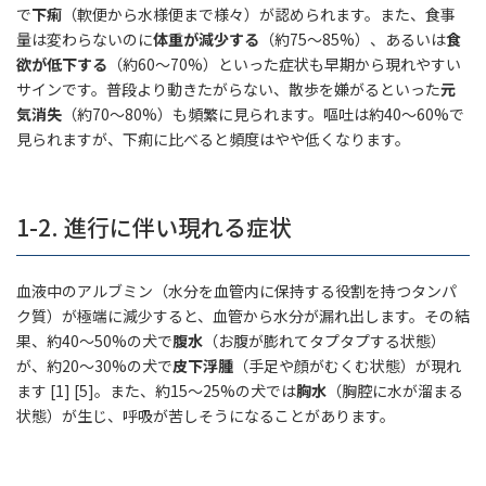
で
下痢
（軟便から水様便まで様々）が認められます。また、食事
量は変わらないのに
体重が減少する
（約75〜85%）、あるいは
食
欲が低下する
（約60〜70%）といった症状も早期から現れやすい
サインです。普段より動きたがらない、散歩を嫌がるといった
元
気消失
（約70〜80%）も頻繁に見られます。嘔吐は約40〜60%で
見られますが、下痢に比べると頻度はやや低くなります。
1-2. 進行に伴い現れる症状
血液中のアルブミン（水分を血管内に保持する役割を持つタンパ
ク質）が極端に減少すると、血管から水分が漏れ出します。その結
果、約40〜50%の犬で
腹水
（お腹が膨れてタプタプする状態）
が、約20〜30%の犬で
皮下浮腫
（手足や顔がむくむ状態）が現れ
ます [1] [5]。また、約15〜25%の犬では
胸水
（胸腔に水が溜まる
状態）が生じ、呼吸が苦しそうになることがあります。