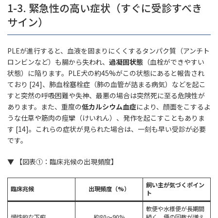
1-3. 緊急性の高い症状（すぐに受診すべき
サイン）
PLEが進行すると、血液を固まりにくくするタンパク質（アンチト
ロンビンなど）も腸から失われ、
過凝固状態
（血栓ができやすい
状態）に陥ります。PLE犬の約45%がこの状態にあると報告され
ており [24]、肺血栓塞栓症（肺の血管が詰まる病気）などを起こ
すと突然の呼吸困難や失神、最悪の場合は突然死に至る危険性が
あります。また、重度の
低カルシウム血症
により、顔面をこするよ
うな仕草や筋肉の痙攣（けいれん）、発作を起こすこともありま
す [14]。これらの症状が見られた場合は、一刻も早い受診が必要
です。
▼ 【図表①：臨床兆候の出現頻度】
飼い主が気づくポイン
臨床兆候
出現頻度（%）
ト
軟便や水様便が長期間
慢性的な下痢
約80〜90%
続く、便の回数が増え